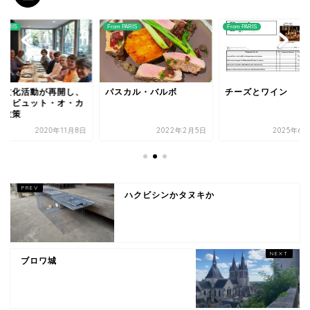
From PARIS
From PARIS
From PARIS
、
パスカル・バルボ
チーズとワイン
町の文化活
カ
会員とビュ
イユ散策
8日
2022年2月5日
2025年6月28日
ハクビシンかタヌキか
ブロワ城