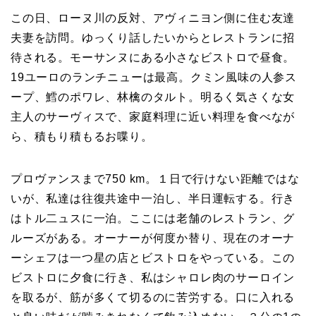
この日、ローヌ川の反対、アヴィニヨン側に住む友達
夫妻を訪問。ゆっくり話したいからとレストランに招
待される。モーサンヌにある小さなビストロで昼食。
19ユーロのランチニューは最高。クミン風味の人参ス
ープ、鱈のポワレ、林檎のタルト。明るく気さくな女
主人のサーヴィスで、家庭料理に近い料理を食べなが
ら、積もり積もるお喋り。
プロヴァンスまで750 km。１日で行けない距離ではな
いが、私達は往復共途中一泊し、半日運転する。行き
はトル二ュスに一泊。ここには老舗のレストラン、グ
ルーズがある。オーナーが何度か替り、現在のオーナ
ーシェフは一つ星の店とビストロをやっている。この
ビストロに夕食に行き、私はシャロレ肉のサーロイン
を取るが、筋が多くて切るのに苦労する。口に入れる