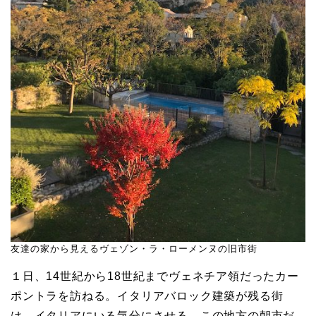
友達の家から見えるヴェゾン・ラ・ローメンヌの旧市街
１日、14世紀から18世紀までヴェネチア領だったカー
ポントラを訪ねる。イタリアバロック建築が残る街
は、イタリアにいる気分にさせる。この地方の朝市だ