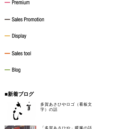
■新着ブログ
多賀あさひやロゴ（看板文
字）の話
「多賀あさひや」暖簾の話