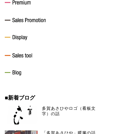
■新着ブログ
多賀あさひやロゴ（看板文
字）の話
「多賀あさひや」暖簾の話