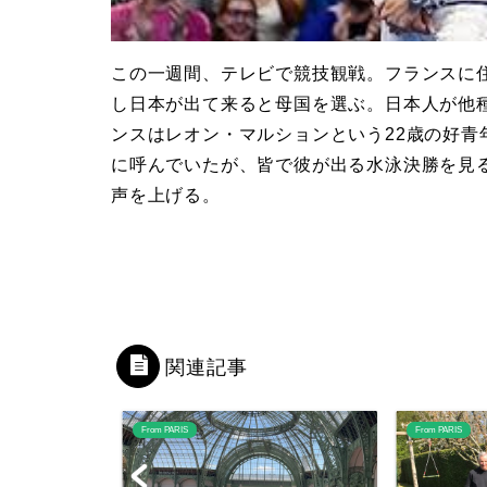
この一週間、テレビで競技観戦。フランスに
し日本が出て来ると母国を選ぶ。日本人が他
ンスはレオン・マルションという22歳の好
に呼んでいたが、皆で彼が出る水泳決勝を見
声を上げる。
関連記事
From PARIS
From PARIS