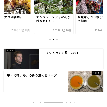
画『大コメ騒動』
ナンジャモンジャの花が
染織家とコラボして
咲きました！
グ制作
2020年12月16日
2021年4月28日
2020年7
ミシュランの星 2021
寒くて暗い冬、心身を温めるスープ