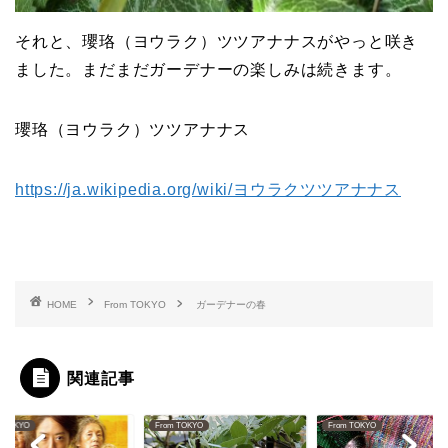
それと、瓔珞（ヨウラク）ツツアナナスがやっと咲き
ました。まだまだガーデナーの楽しみは続きます。
瓔珞（ヨウラク）ツツアナナス
https://ja.wikipedia.org/wiki/ヨウラクツツアナナス
HOME
From TOKYO
ガーデナーの春
関連記事
m TOKYO
From TOKYO
From TOKYO