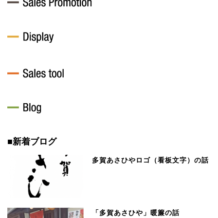
■新着ブログ
多賀あさひやロゴ（看板文字）の話
「多賀あさひや」暖簾の話