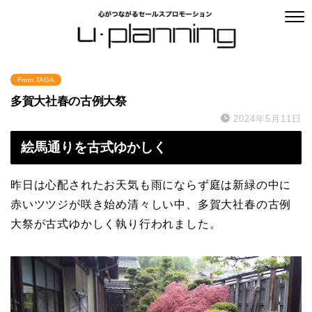
From TAGA
多賀大社春の古例大祭
2024年5月11日
絵馬通りを古式ゆかしく
昨日は心配されたお天気も雨にならず庭は新緑の中に
赤いツツジが咲き始め清々しい中、多賀大社春の古例
大祭が古式ゆかしく執り行われました。