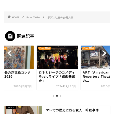
HOME
From TAGA
多賀大社春の古例大祭
関連記事
 TAGA
From TAGA
From TAGA
関院長の浮世絵コレク
ロネとジージのコメディ
ART（American
ン2020
Musicライブ「仮面舞踏
Repertory Theater
会」
の...
2020年8月2日
2024年9月25日
2025年3
マレでの歴史に残る殺人、暗殺事件