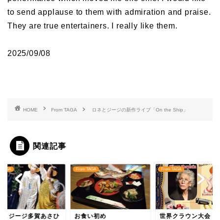
to send applause to them with admiration and praise.
They are true entertainers. I really like them.
2025/09/08
HOME
From TAGA
ロネとジージの新作ライブ「On the Ship」
関連記事
 TAGA
From TAGA
From TAGA
ネ＆ジージ多賀あさひ
お食い初め
世界クラウン大会