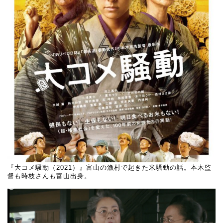
『大コメ騒動（2021）』富山の漁村で起きた米騒動の話。本木監
督も時枝さんも富山出身。