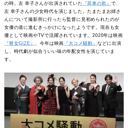
の時。左 幸子さんが出演されていた
『荷車の歌』
で、
左 幸子さんの少女時代を演じました。たまたまお姉さ
んについて撮影所に行ったら監督に見初められたのが
女優の道に進むきっかけになったようです。現在も女
優として映画やTVで活躍されています。2020年は映画
『瞽女GIZE』
、今年は映画
『大コメ騒動』
などに出演
し、時代劇が似合ういい味の年配女性を演じていま
す。