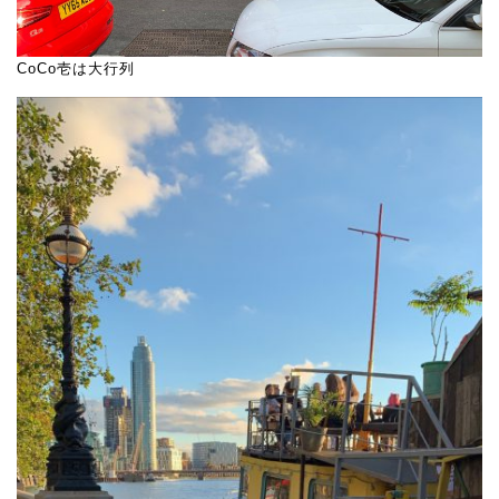
CoCo壱は大行列